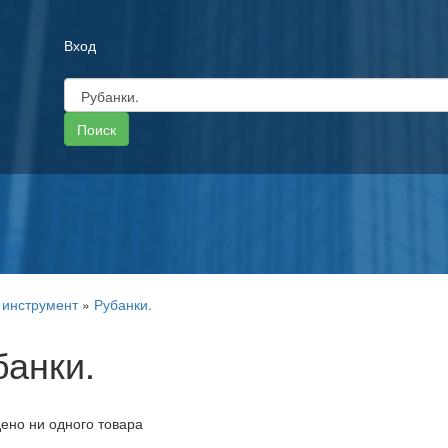
Вход
 инструмент
»
Рубанки.
банки.
ено ни одного товара