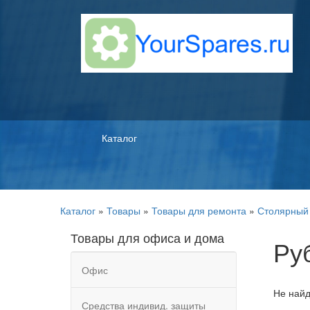
Каталог
Каталог
»
Товары
»
Товары для ремонта
»
Столярный
Товары для офиса и дома
Ру
Офис
Не найд
Средства индивид. защиты