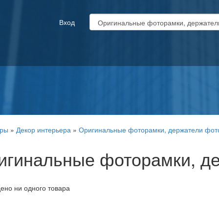
Вход
иры
»
Декор интерьера
»
Оригинальные фоторамки, держатели фот
игинальные фоторамки, д
ено ни одного товара