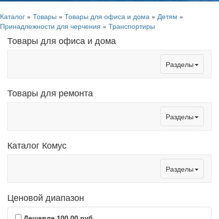
Каталог
»
Товары
»
Товары для офиса и дома
»
Детям
»
Принадлежности для черчения
»
Транспортиры
Товары для офиса и дома
Toggle
Разделы
navigation
Товары для ремонта
Toggle
Разделы
navigation
Каталог Комус
Toggle
Разделы
navigation
Ценовой диапазон
Дешевле 100,00 руб.