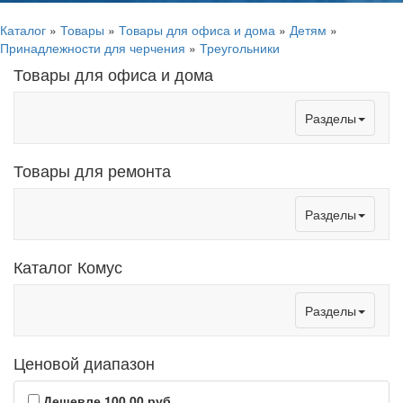
Каталог
»
Товары
»
Товары для офиса и дома
»
Детям
»
Принадлежности для черчения
»
Треугольники
Товары для офиса и дома
Toggle
Разделы
navigation
Товары для ремонта
Toggle
Разделы
navigation
Каталог Комус
Toggle
Разделы
navigation
Ценовой диапазон
Дешевле 100,00 руб.