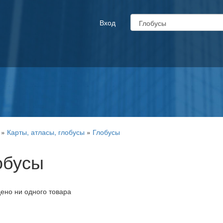
Вход
»
Карты, атласы, глобусы
»
Глобусы
обусы
ено ни одного товара