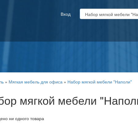
Вход
ль
»
Мягкая мебель для офиса
»
Набор мягкой мебели "Наполи"
бор мягкой мебели "Напол
ено ни одного товара