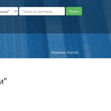
Корзина: (пусто)
и"